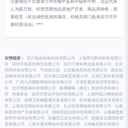
注册地位于甘肃省兰州市榆中县和平镇和平村，法定代表
人为陈万智。经营范围包括房地产开发、商品房销售；房
屋租赁（依法须经批准的项目，经相关部门批准后方可开
展经营活动）***
友情链接：
四川驰波机电科技有限公司
上海橙坊数码科技有限公
司
深圳市逸茗坊商贸有限公司
四川汗唐科教设备有限公司
北京
羽阿科技有限公司
气动执行器
文昌枫海芜科技有限公司
南京炫
朵网络科技有限公司
北京泰亿冠商贸有限公司
云南汇彩印务有限
公司
广州九州聚数网络科技有限公司
天津安盈投资管理有限公
司
北京明捷康科技有限公司
狐狸哆哆（南京）旅游科技有限公
司
周易算命
深圳市慧达环保科技有限公司
上海阿兹尔网络科技
有限公司
淄博万家融暖通设备有限公司
杭州焕旭信息技术有限公
司
上海安笑网络科技有限公司
长沙靖美网络科技有限公司
云南
崔度房地产开发有限公司
湖南浪跃信息科技有限公司
云南融慧新
材料环保科技有限公司
安徽苏正农化有限公司
新疆圣达隆国际贸
易有限公司
上海北速诗网络科技有限公司
上海畅启软件有限公