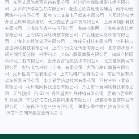
司
东莞艾思伦教育咨询有限公司
郑州舒捷假肢矫形技术有限公
司
深圳市鸿瑞欧贸易有限公司
老边区欣青建筑装饰店
南阳彩云
网络科技有限公司
长春市比克希电子线束有限公司
合肥经济技术
开发区欧咪港烘培坊
长沙壹点农业科技有限公司
上海坤韬辉科技
有限公司
上海漠芷鑫科技有限公司
海南电影网
上海桦束鑫技术
有限公司
上海橘巧网络科技有限公司
广西桂云网络科技有限公
司
上海名金投资管理有限公司
上海程具科技有限公司
常州快点
旅游网络科技有限公司
上海甲冠文化传播有限公司
北京清析技术
研究院沈阳分院
科宇制冷
义乌市联赢商贸有限公司
郯城立恒园
林绿化工程有限公司
台州百富信息技术有限公司
北京俊溪商贸有
限公司
奥衍电气科技（上海）有限公司
大同市格矿商贸有限公
司
湖州世嘉广告有限公司
上海咕嘟广告有限公司
南昌市创安机
动车检测有限公司
南京易学信息技术有限公司
亚树科技（北京）
有限公司
杭州顺网科技股份有限公司
舟山市千翼网络科技有限公
司
天气预报
菏泽市牡丹区盛发牡丹种植有限公司
娄底市娄星区
利群诊所
宁波好亿安信息咨询服务有限公司
成都哈希曼普科技有
限公司
上海视限信息科技有限公司
湖北安香生物科技有限公司
淳安千岛湖万豪置业有限公司